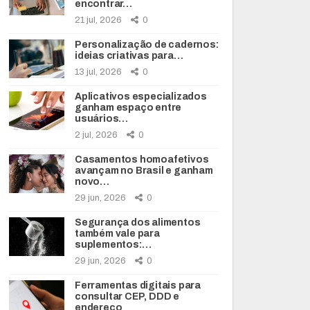
encontrar…
21 jul, 2026
0
Personalização de cadernos:
ideias criativas para…
13 jul, 2026
0
Aplicativos especializados
ganham espaço entre
usuários…
2 jul, 2026
0
Casamentos homoafetivos
avançam no Brasil e ganham
novo…
29 jun, 2026
0
Segurança dos alimentos
também vale para
suplementos:…
29 jun, 2026
0
Ferramentas digitais para
consultar CEP, DDD e
endereço