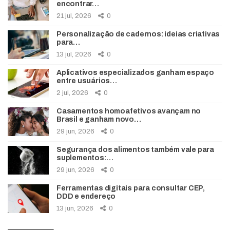
encontrar…
21 jul, 2026
0
Personalização de cadernos: ideias criativas
para…
13 jul, 2026
0
Aplicativos especializados ganham espaço
entre usuários…
2 jul, 2026
0
Casamentos homoafetivos avançam no
Brasil e ganham novo…
29 jun, 2026
0
Segurança dos alimentos também vale para
suplementos:…
29 jun, 2026
0
Ferramentas digitais para consultar CEP,
DDD e endereço
13 jun, 2026
0