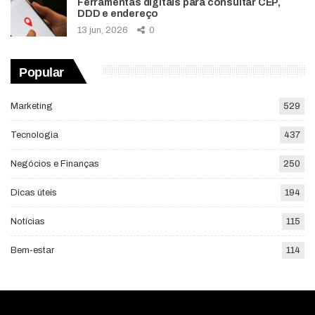
Ferramentas digitais para consultar CEP,
DDD e endereço
13 jun, 2026
0
Popular
Marketing
529
Tecnologia
437
Negócios e Finanças
250
Dicas úteis
194
Notícias
115
Bem-estar
114