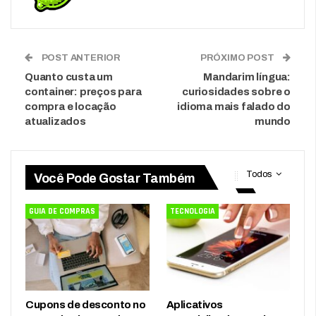
POST ANTERIOR
PRÓXIMO POST
Quanto custa um
Mandarim língua:
container: preços para
curiosidades sobre o
compra e locação
idioma mais falado do
atualizados
mundo
Todos
Você Pode Gostar Também
GUIA DE COMPRAS
TECNOLOGIA
Cupons de desconto no
Aplicativos