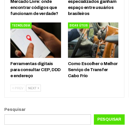
Mercado Livre: onde
especializados ganham
encontrar códigos que
espaço entre usuários
funcionam de verdade?
brasileiros
TECNOLOGIA
DICAS ÚTEIS
Ferramentas digitais
Como Escolher o Melhor
para consultar CEP, DDD
Serviço de Transfer
e endereço
Cabo Frio
PREV
NEXT
Pesquisar
PESQUISAR