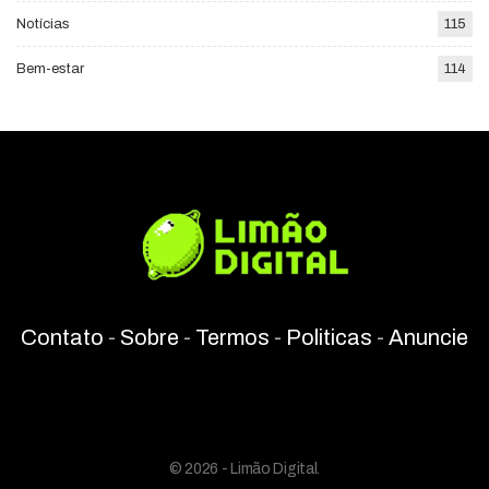
Notícias
115
Bem-estar
114
Contato
-
Sobre
-
Termos
-
Politicas
-
Anuncie
© 2026 - Limão Digital.