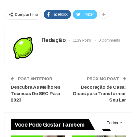
Facebook
Twitter
Compartilhe
Redação
1139 Posts
0 Comments
POST ANTERIOR
PRÓXIMO POST
Descubra As Melhores
Decoração de Casa:
Técnicas De SEO Para
Dicas para Transformar
2023
Seu Lar
Todos
Você Pode Gostar Também