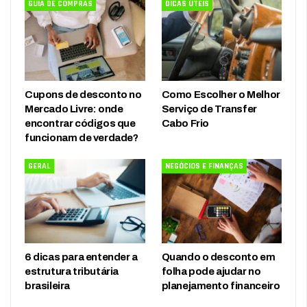
GUIA DE COMPRAS
DICAS ÚTEIS
Cupons de desconto no
Como Escolher o Melhor
Mercado Livre: onde
Serviço de Transfer
encontrar códigos que
Cabo Frio
funcionam de verdade?
GERAL
NEGÓCIOS E FINANÇAS
6 dicas para entender a
Quando o desconto em
estrutura tributária
folha pode ajudar no
brasileira
planejamento financeiro