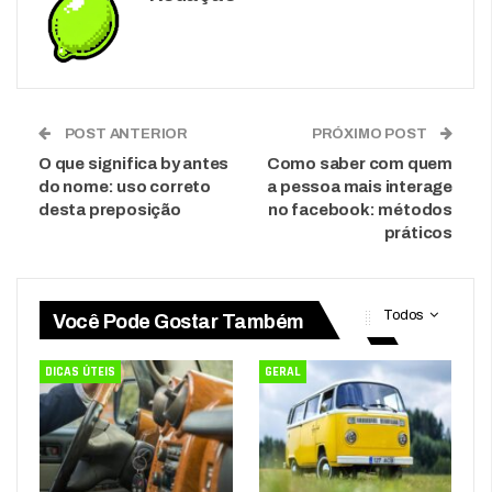
POST ANTERIOR
PRÓXIMO POST
O que significa by antes
Como saber com quem
do nome: uso correto
a pessoa mais interage
desta preposição
no facebook: métodos
práticos
Todos
Você Pode Gostar Também
DICAS ÚTEIS
GERAL