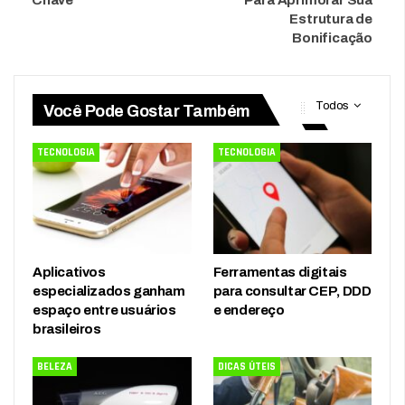
Estrutura de
Bonificação
Todos
Você Pode Gostar Também
TECNOLOGIA
TECNOLOGIA
Aplicativos
Ferramentas digitais
especializados ganham
para consultar CEP, DDD
espaço entre usuários
e endereço
brasileiros
BELEZA
DICAS ÚTEIS