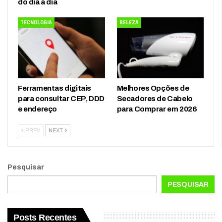
do dia a dia
TECNOLOGIA
BELEZA
Ferramentas digitais
Melhores Opções de
para consultar CEP, DDD
Secadores de Cabelo
e endereço
para Comprar em 2026
PREV
NEXT
Pesquisar
PESQUISAR
Posts Recentes