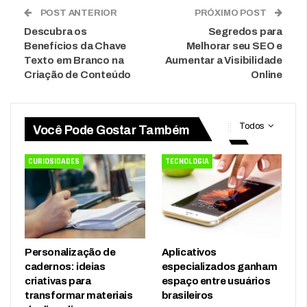
POST ANTERIOR
PRÓXIMO POST
Descubra os
Segredos para
Benefícios da Chave
Melhorar seu SEO e
Texto em Branco na
Aumentar a Visibilidade
Criação de Conteúdo
Online
Todos
Você Pode Gostar Também
CURIOSIDADES
TECNOLOGIA
Personalização de
Aplicativos
cadernos: ideias
especializados ganham
criativas para
espaço entre usuários
transformar materiais
brasileiros