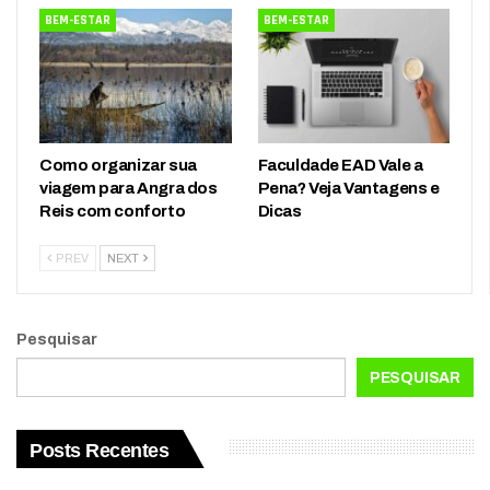
BEM-ESTAR
BEM-ESTAR
Como organizar sua
Faculdade EAD Vale a
viagem para Angra dos
Pena? Veja Vantagens e
Reis com conforto
Dicas
PREV
NEXT
Pesquisar
PESQUISAR
Posts Recentes