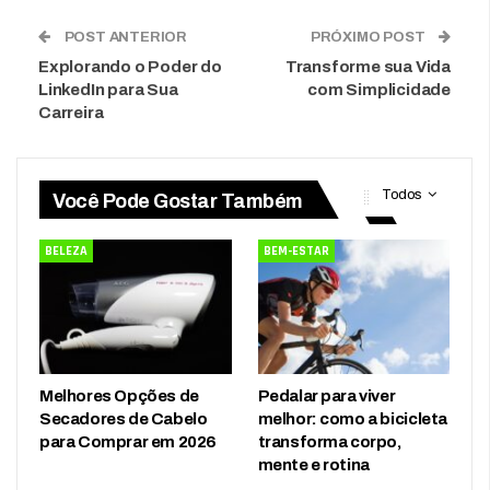
POST ANTERIOR
PRÓXIMO POST
Explorando o Poder do
Transforme sua Vida
LinkedIn para Sua
com Simplicidade
Carreira
Todos
Você Pode Gostar Também
BELEZA
BEM-ESTAR
Melhores Opções de
Pedalar para viver
Secadores de Cabelo
melhor: como a bicicleta
para Comprar em 2026
transforma corpo,
mente e rotina