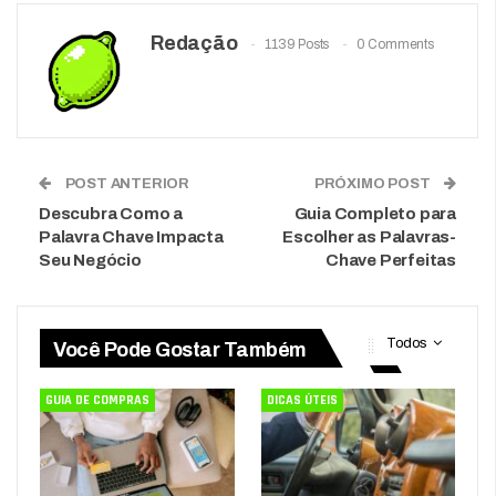
Redação
1139 Posts
0 Comments
POST ANTERIOR
PRÓXIMO POST
Descubra Como a
Guia Completo para
Palavra Chave Impacta
Escolher as Palavras-
Seu Negócio
Chave Perfeitas
Todos
Você Pode Gostar Também
GUIA DE COMPRAS
DICAS ÚTEIS