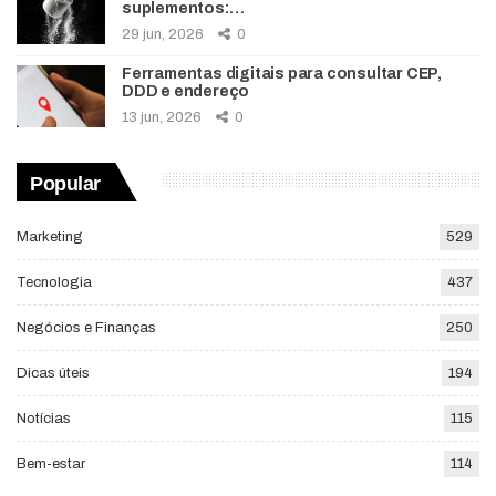
suplementos:…
29 jun, 2026
0
Ferramentas digitais para consultar CEP,
DDD e endereço
13 jun, 2026
0
Popular
Marketing
529
Tecnologia
437
Negócios e Finanças
250
Dicas úteis
194
Notícias
115
Bem-estar
114