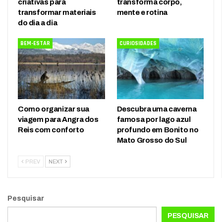
criativas para
transforma corpo,
transformar materiais
mente e rotina
do dia a dia
BEM-ESTAR
CURIOSIDADES
Como organizar sua
Descubra uma caverna
viagem para Angra dos
famosa por lago azul
Reis com conforto
profundo em Bonito no
Mato Grosso do Sul
PREV
NEXT
Pesquisar
PESQUISAR