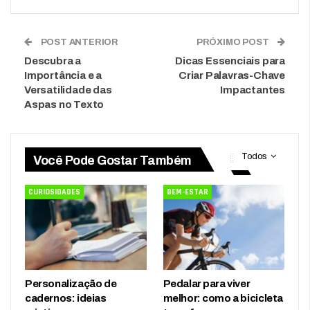
POST ANTERIOR
PRÓXIMO POST
Descubra a
Dicas Essenciais para
Importância e a
Criar Palavras-Chave
Versatilidade das
Impactantes
Aspas no Texto
Todos
Você Pode Gostar Também
CURIOSIDADES
BEM-ESTAR
Personalização de
Pedalar para viver
cadernos: ideias
melhor: como a bicicleta