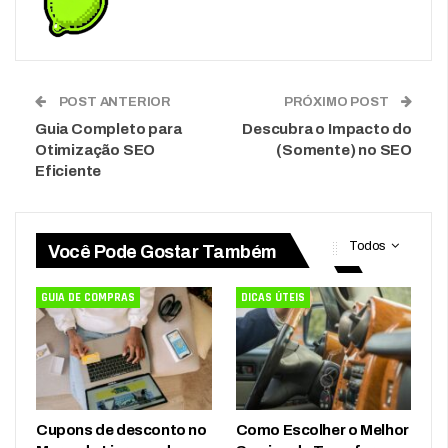
POST ANTERIOR
PRÓXIMO POST
Guia Completo para
Descubra o Impacto do
Otimização SEO
(Somente) no SEO
Eficiente
Todos
Você Pode Gostar Também
GUIA DE COMPRAS
DICAS ÚTEIS
Cupons de desconto no
Como Escolher o Melhor