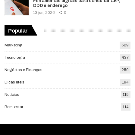
Ferramentas digitais para consultar CEP,
DDD e endereço
13 jun, 2026
0
Popular
Marketing
529
Tecnologia
437
Negócios e Finanças
250
Dicas úteis
194
Notícias
115
Bem-estar
114