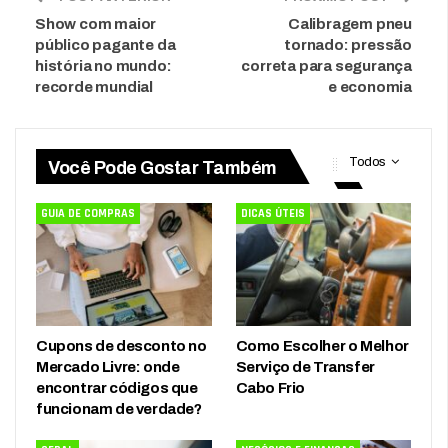
Show com maior
Calibragem pneu
público pagante da
tornado: pressão
história no mundo:
correta para segurança
recorde mundial
e economia
Todos
Você Pode Gostar Também
GUIA DE COMPRAS
DICAS ÚTEIS
Cupons de desconto no
Como Escolher o Melhor
Mercado Livre: onde
Serviço de Transfer
encontrar códigos que
Cabo Frio
funcionam de verdade?