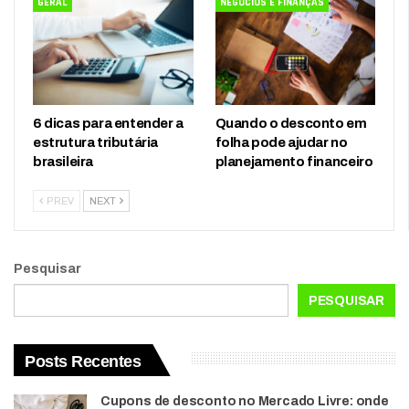
GERAL
NEGÓCIOS E FINANÇAS
6 dicas para entender a
Quando o desconto em
estrutura tributária
folha pode ajudar no
brasileira
planejamento financeiro
PREV
NEXT
Pesquisar
PESQUISAR
Posts Recentes
Cupons de desconto no Mercado Livre: onde