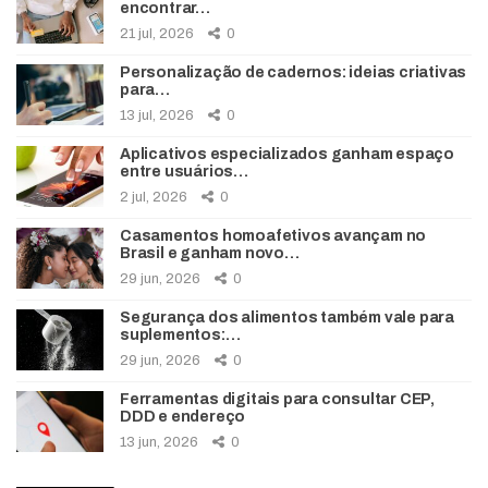
encontrar…
21 jul, 2026
0
Personalização de cadernos: ideias criativas
para…
13 jul, 2026
0
Aplicativos especializados ganham espaço
entre usuários…
2 jul, 2026
0
Casamentos homoafetivos avançam no
Brasil e ganham novo…
29 jun, 2026
0
Segurança dos alimentos também vale para
suplementos:…
29 jun, 2026
0
Ferramentas digitais para consultar CEP,
DDD e endereço
13 jun, 2026
0