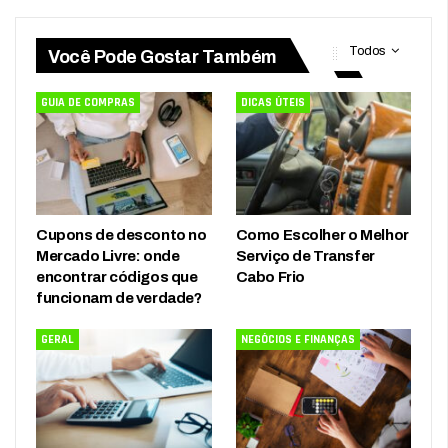
Todos
Você Pode Gostar Também
GUIA DE COMPRAS
DICAS ÚTEIS
Cupons de desconto no
Como Escolher o Melhor
Mercado Livre: onde
Serviço de Transfer
encontrar códigos que
Cabo Frio
funcionam de verdade?
GERAL
NEGÓCIOS E FINANÇAS