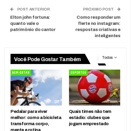
POST ANTERIOR
PRÓXIMO POST
Elton john fortuna:
Como responder um
quanto vale o
flerte no instagram:
patrimônio do cantor
respostas criativas e
inteligentes
Todos
Você Pode Gostar Também
BEM-ESTAR
ESPORTES
Pedalar para viver
Quais times não tem
melhor: como a bicicleta
estádio: clubes que
transforma corpo,
jogam emprestado
mente e rotina