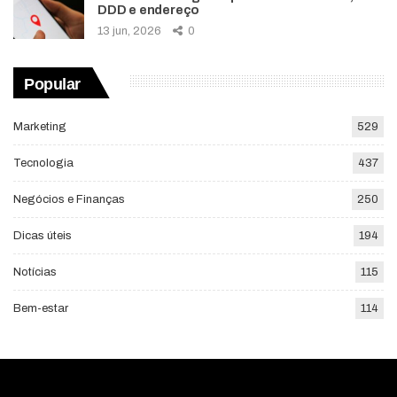
DDD e endereço
13 jun, 2026
0
Popular
Marketing
529
Tecnologia
437
Negócios e Finanças
250
Dicas úteis
194
Notícias
115
Bem-estar
114