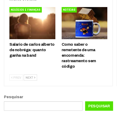
NEGÓCIOS E FINANÇAS
NOTÍCIAS
Salario de carlos alberto
Como saber o
de nobréga: quanto
remetente de uma
ganha na band
encomenda:
rastreamento sem
código
PREV
NEXT
Pesquisar
PESQUISAR