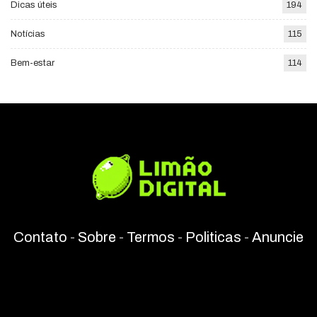
Dicas úteis
194
Notícias
115
Bem-estar
114
Contato
-
Sobre
-
Termos
-
Politicas
-
Anuncie