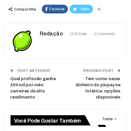
Facebook
Twitter
Compartilhe
Redação
1139 Posts
0 Comments
POST ANTERIOR
PRÓXIMO POST
Qual profissão ganha
Tem como sacar
200 mil por mês:
dinheiro do picpay na
carreiras de alto
lotérica: opções
rendimento
disponíveis
Todos
Você Pode Gostar Também