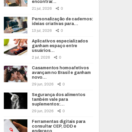
encontrar…
21 jul, 2026
0
Personalização de cadernos:
ideias criativas para…
13 jul, 2026
0
Aplicativos especializados
ganham espaço entre
usuários…
2 jul, 2026
0
Casamentos homoafetivos
avançam no Brasil e ganham
novo…
29 jun, 2026
0
Segurança dos alimentos
também vale para
suplementos:…
29 jun, 2026
0
Ferramentas digitais para
consultar CEP, DDD e
endereço