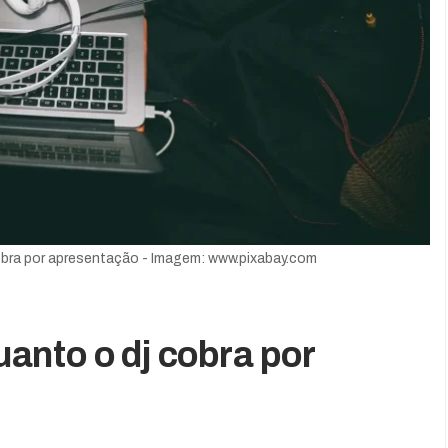
bra por apresentação - Imagem: www.pixabay.com
nto o dj cobra por