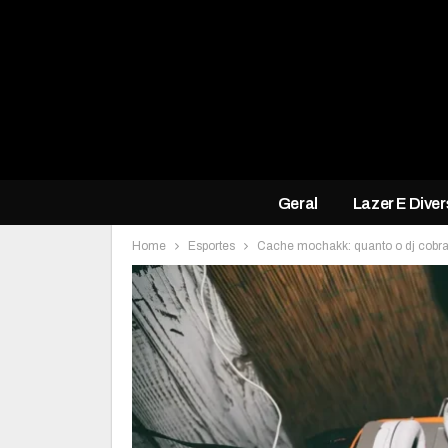
Geral
Lazer E Dive
Home
Esportes
Cache mochakk: quanto o dj cobra