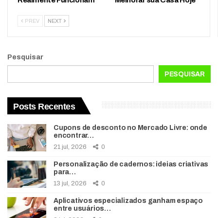
Realmente Funcionam
Melhorar sua Casa Hoje
PREV
NEXT
Pesquisar
PESQUISAR
Posts Recentes
Cupons de desconto no Mercado Livre: onde
encontrar…
21 jul, 2026
0
Personalização de cadernos: ideias criativas
para…
13 jul, 2026
0
Aplicativos especializados ganham espaço
entre usuários…