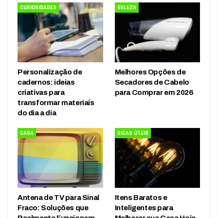
CURIOSIDADES
BELEZA
Personalização de
Melhores Opções de
cadernos: ideias
Secadores de Cabelo
criativas para
para Comprar em 2026
transformar materiais
do dia a dia
CASA
DICAS ÚTEIS
Antena de TV para Sinal
Itens Baratos e
Fraco: Soluções que
Inteligentes para