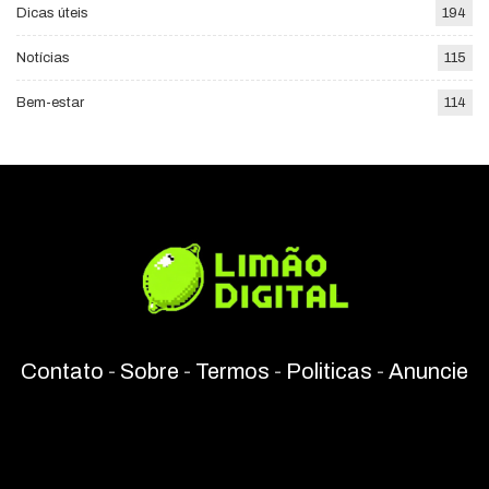
Dicas úteis
194
Notícias
115
Bem-estar
114
Contato
-
Sobre
-
Termos
-
Politicas
-
Anuncie