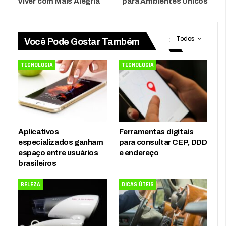
Viver com Mais Alegria
para Ambientes Únicos
Todos
Você Pode Gostar Também
TECNOLOGIA
TECNOLOGIA
Aplicativos
Ferramentas digitais
especializados ganham
para consultar CEP, DDD
espaço entre usuários
e endereço
brasileiros
BELEZA
DICAS ÚTEIS