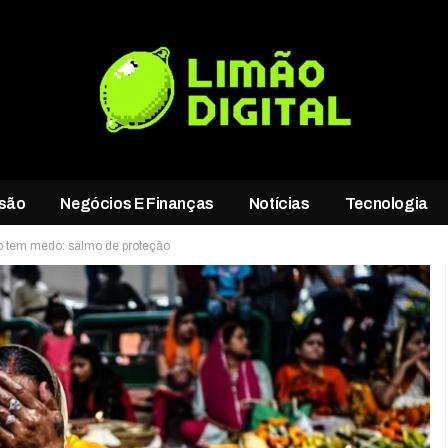
rsão
Negócios E Finanças
Notícias
Tecnologia
o tem medo: salmo de proteção