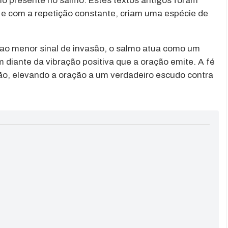
mo presente no salmo. Estes textos antigos foram
a, e com a repetição constante, criam uma espécie de
o menor sinal de invasão, o salmo atua como um
m diante da vibração positiva que a oração emite. A fé
ão, elevando a oração a um verdadeiro escudo contra