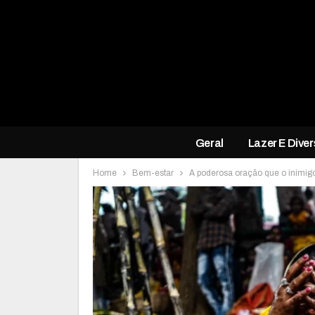
Geral
Lazer E Dive
Home
Bem-estar
A poderosa oração que o inimig