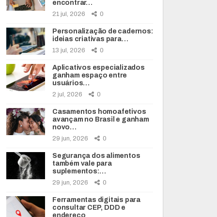
encontrar…
21 jul, 2026
0
Personalização de cadernos:
ideias criativas para…
13 jul, 2026
0
Aplicativos especializados
ganham espaço entre
usuários…
2 jul, 2026
0
Casamentos homoafetivos
avançam no Brasil e ganham
novo…
29 jun, 2026
0
Segurança dos alimentos
também vale para
suplementos:…
29 jun, 2026
0
Ferramentas digitais para
consultar CEP, DDD e
endereço