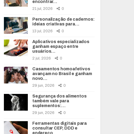
encontrar…
21 jul, 2026
0
Personalização de cadernos:
ideias criativas para…
13 jul, 2026
0
Aplicativos especializados
ganham espaço entre
usuários…
2 jul, 2026
0
Casamentos homoafetivos
avançam no Brasil e ganham
novo…
29 jun, 2026
0
Segurança dos alimentos
também vale para
suplementos:…
29 jun, 2026
0
Ferramentas digitais para
consultar CEP, DDD e
endereço