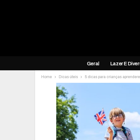
Geral
Lazer E Dive
Home
Dicas úteis
5 dicas para crianças aprender