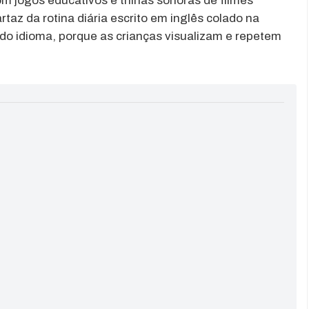
m jogos educativos e trilhas sonoras de filmes
az da rotina diária escrito em inglês colado na
 do idioma, porque as crianças visualizam e repetem