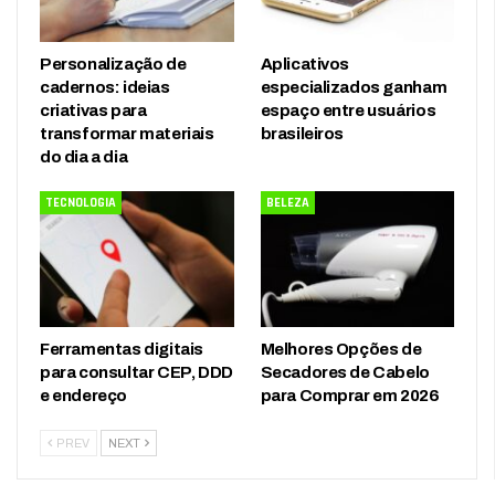
Personalização de
Aplicativos
cadernos: ideias
especializados ganham
criativas para
espaço entre usuários
transformar materiais
brasileiros
do dia a dia
TECNOLOGIA
BELEZA
Ferramentas digitais
Melhores Opções de
para consultar CEP, DDD
Secadores de Cabelo
e endereço
para Comprar em 2026
PREV
NEXT