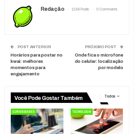
Redação
1139 Posts
0 Comments
POST ANTERIOR
PRÓXIMO POST
Horários para postar no
Onde fica o microfone
kwai: melhores
do celular: localização
momentos para
por modelo
engajamento
Todos
Você Pode Gostar Também
CURIOSIDADES
TECNOLOGIA